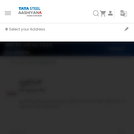
Get 2% off on TATA
DURA27
Durashine.
হোম
দোকান
ডুরাশিন
বিষয়শ্রেণী পাতা
ডুরাশিন®
টাটা ব্লুস্কোপ স্টিল
ডুরাশিন® নান্দনিকভাবে উচ্চতর রঙের প্রলিপ্ত ইস্পাত ছাদ শীট, প্রাচীর শীট এবং
কাঠামোগত পণ্য সরবরাহ করে।