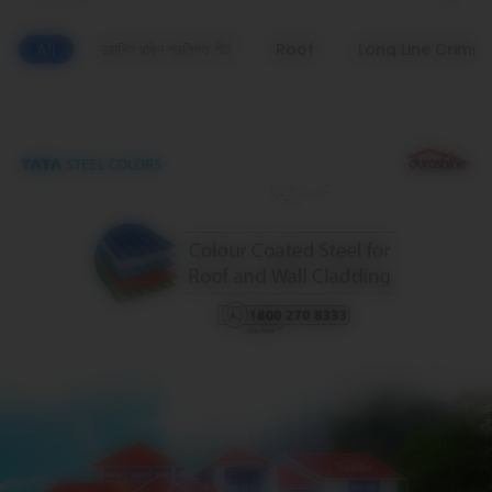
All
দুরাশিন রঙিন প্রলিপ্ত শীট
Roof
Long Line Crimp