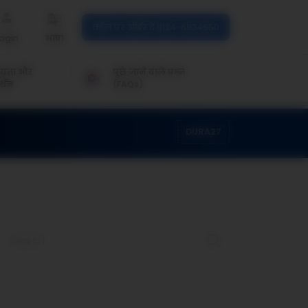
कॉल पर ऑर्डर दें 0124-6934550
ogin
भाषा
ायता और
पूछे जाने वाले प्रश्न
्थन
(FAQs)
DURA27