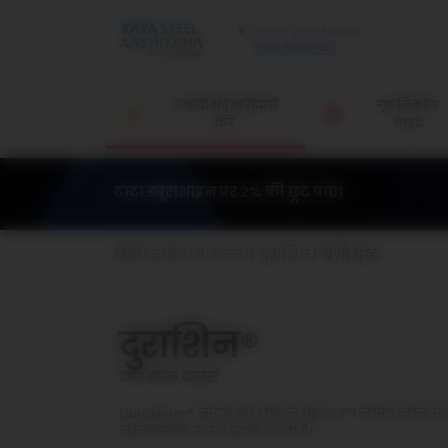
स्थान अद्यतन करें
उत्पादों की खरीदारी
गृह निर्माण
करें
गाइड
टाटा ड्यूराशाइन पर 2% की छूट पाएं।
हिंदी
ख़रीदारी करना
दुराशिन
श्रेणी पृष्ठ
दुराशिन®
टाटा स्टील कलर्स
Durashine® सौंदर्य की दृष्टि से बेहतर रंग लेपित स्टील छ
संरचनात्मक उत्पाद प्रदान करता है।