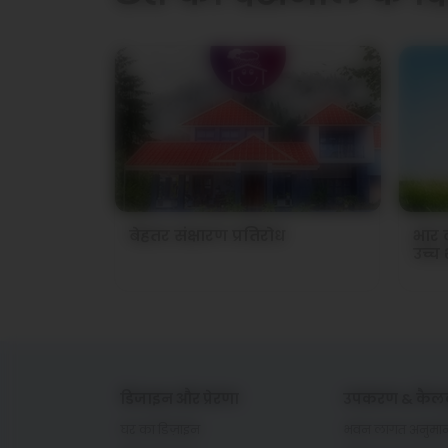
बेहतर संक्षारण प्रतिरोध
भार 
उच्च 
डिजाइन और प्रेरणा
उपकरण & कैलक
घर का डिज़ाइन
भवन लागत अनुम