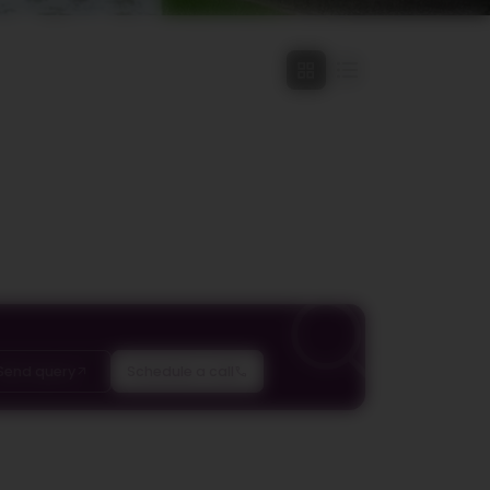
Schedule a call
Send query