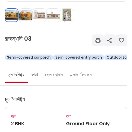
রাজস্থানী 03
Semi-covered car porch
Semi covered entry porch
Outdoor Land
মূল বৈশিষ্ট্য
বর্ণনা
ফ্লোর প্ল্যান
এলাকা বিভাজন
মূল বৈশিষ্ট্য
ধরন
তলা
2 BHK
Ground Floor Only