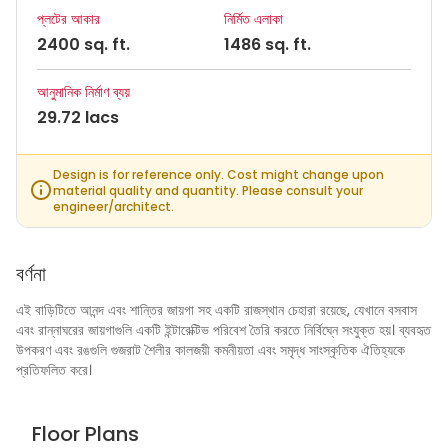
প্লটের আকার
নির্মিত এলাকা
2400 sq. ft.
1486 sq. ft.
আনুমানিক নির্মাণ ব্যয়
29.72 lacs
Design is for reference only. Cost might change upon
material quality and quantity. Please consult your
engineer/architect.
বর্ণনা
এই বাড়িটিতে আনন্দ এবং শান্তির জায়গা সহ একটি রাজস্থান চেহারা রয়েছে, যেখানে বসবাস
এবং রান্নাঘরের জায়গাগুলি একটি ইন্টারেক্টিভ পরিবেশ তৈরি করতে নির্বিঘ্নে সংযুক্ত হয়। ব্যবহৃত
উপকরণ এবং রঙগুলি গুজরাট শৈলীর কালজয়ী কমনীয়তা এবং সমৃদ্ধ সাংস্কৃতিক ঐতিহ্যকে
প্রতিফলিত করে।
Floor Plans