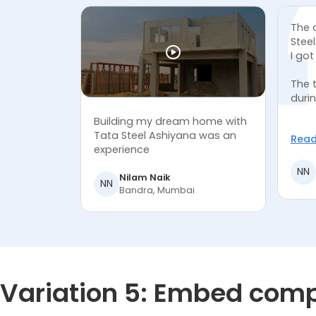
The 
Stee
I got
at th
The 
durin
Building my dream home with
Tata Steel Ashiyana was an
Read
experience
NN
Nilam Naik
NN
Bandra, Mumbai
Variation 5: Embed comp