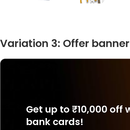
Variation 3: Offer banner
Get up to ₹10,000 off w
bank cards!