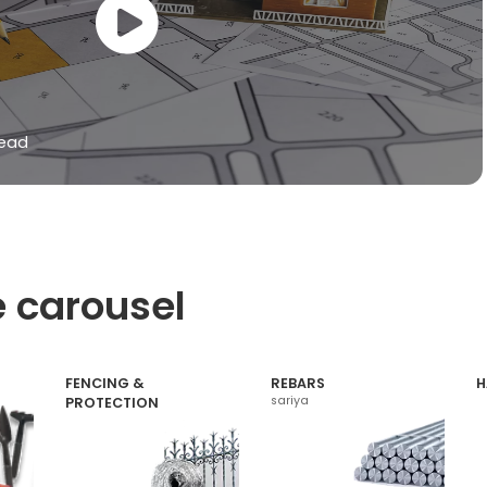
read
e carousel
FENCING &
REBARS
H
sariya
PROTECTION