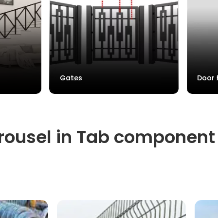
Gates
Door 
carousel in Tab component