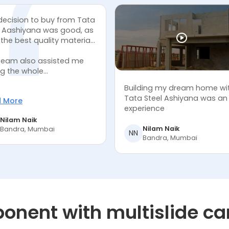
decision to buy from Tata
l Aashiyana was good, as
 the best quality material
e best prices.
team also assisted me
g the whole...
Building my dream home wi
Tata Steel Ashiyana was an
 More
experience
Nilam Naik
Nilam Naik
Bandra, Mumbai
NN
Bandra, Mumbai
onent with multislide ca