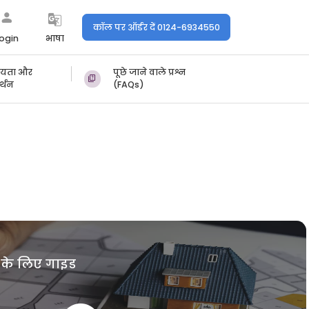
कॉल पर ऑर्डर दें 0124-6934550
ogin
भाषा
ायता और
पूछे जाने वाले प्रश्न
्थन
(FAQs)
 के लिए गाइड