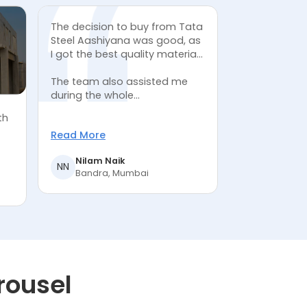
The decision to buy from Tata
Steel Aashiyana was good, as
I got the best quality material
at the best prices.
The team also assisted me
during the whole...
th
Read More
Nilam Naik
NN
Bandra, Mumbai
rousel