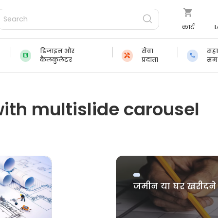
कार्ट
L
डिजाइन और
सेवा
सह
कैलकुलेटर
प्रदाता
समर
with multislide carousel
जमीन या घर खरीदने