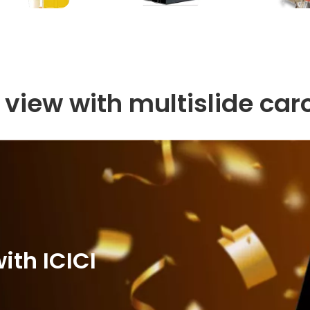
 view with multislide car
ith ICICI