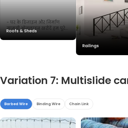
- घर के डिजाइन और निर्माण
सामग्री ऑनलाइन खरीदें हम पूरे
Roofs & Sheds
भारत में सर्वोत्तम मूल्य पर शीर्ष
रेटेड घर डिजाइन और निर्माण
Railings
सामग्री प्रदान करते हैं। ✓सर्वोत्तम
गुणवत्ता ✓100% वास्तविक
Variation 7: Multislide 
Barbed Wire
Binding Wire
Chain Link