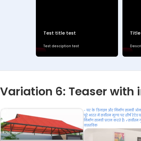
Test title test
Title
Test desciption test
Descri
Variation 6: Teaser with i
- घर के डिजाइन और निर्माण सामग्री ऑ
पूरे भारत में सर्वोत्तम मूल्य पर शीर्ष रेट
निर्माण सामग्री प्रदान करते हैं। ✓सर्वोत्त
वास्तविक