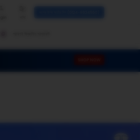
কলের উপর অর্ডার দিন (0124-6934550)
ogin
ভাষা
প্রায়শই জিজ্ঞাসিত প্রশ্নাবলী
SHOP NOW