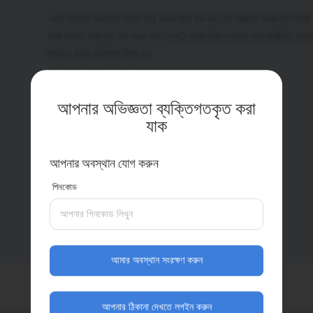
একটি বাড়িতে প্রবেশের যাত্রা তার দরজা দিয়ে শুরু হয়। এই দরজাটি প্রথম ছাপ তৈরি
বাকি অংশের জন্য সুর সেট করে। যদিও একটি দরজা নির্বাচন করার সময় কমনীয়তা গুরুত্ব
বিবেচনা করার একমাত্র বিষয় নয়।
সকল উইন্ডো দেখুন
আপনার অভিজ্ঞতা ব্যক্তিগতকৃত করা
যাক
আপনার অবস্থান যোগ করুন
পিনকোড
আমার অবস্থান সংরক্ষণ করুন
আপনার ঠিকানা দেখতে লগইন করুন