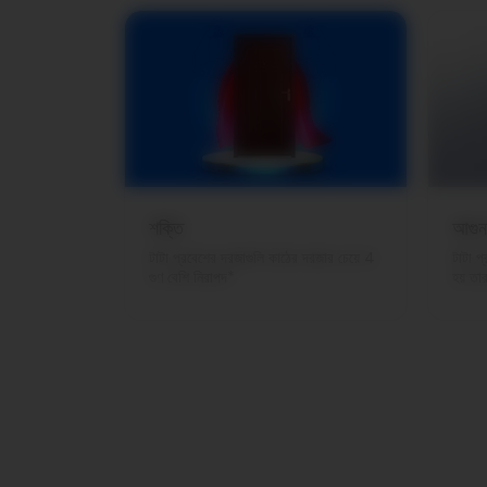
শক্তি
আগুন
টাটা প্রবেশের দরজাগুলি কাঠের দরজার চেয়ে 4
টাটা প
গুণ বেশি নিরাপদ*
হয় তা