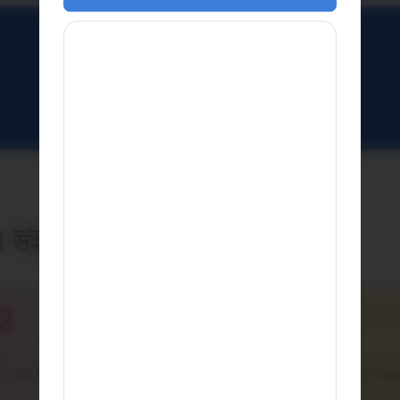
একটি ডেমো বুক করুন
শ উইন্ডো ইনস্টলেশন
2
03
ধাপ 3
 অর্ডার নিশ্চিত করুন
নিখুঁত ফিটের জন্য পরিমাপ করার জন্য আমাদ
বিশেষজ্ঞ পরিদর্শন