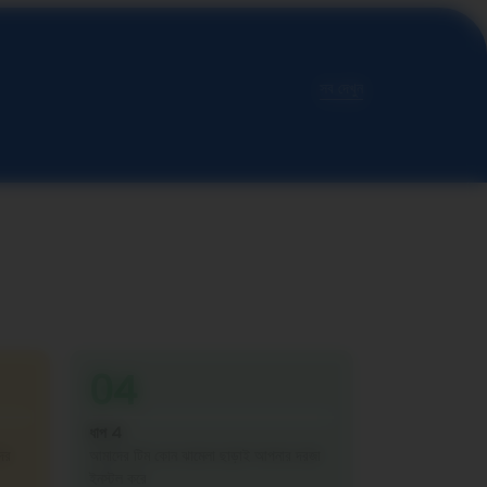
সব দেখুন
04
ধাপ 4
ের
আমাদের টিম কোন ঝামেলা ছাড়াই আপনার দরজা
ইনস্টল করে